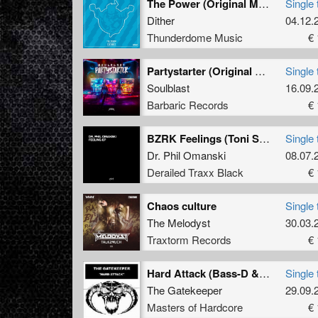
The Power (Original Mix)
Single 
Dither
04.12.
Thunderdome Music
€ 
Partystarter (Original Mix)
Single 
Soulblast
16.09.
Barbaric Records
€ 
BZRK Feelings (Toni Salmonelli Mix)
Single 
Dr. Phil Omanski
08.07.
Derailed Traxx Black
€ 
Chaos culture
Single 
The Melodyst
30.03.
Traxtorm Records
€ 
Hard Attack (Bass-D & King Matthew remix)
Single 
The Gatekeeper
29.09.
Masters of Hardcore
€ 