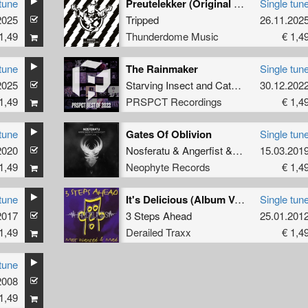
tune
Preutelekker (Original Mix)
Single tun
2025
Tripped
26.11.202
1,49
Thunderdome Music
€ 1,4
tune
The Rainmaker
Single tun
2025
Starving Insect
and
Catscan
30.12.202
1,49
PRSPCT Recordings
€ 1,4
tune
Gates Of Oblivion
Single tun
2020
Nosferatu
&
Angerfist
&
Nolz
15.03.201
1,49
Neophyte Records
€ 1,4
tune
It's Delicious (Album Version)
Single tun
2017
3 Steps Ahead
25.01.201
1,49
Derailed Traxx
€ 1,4
tune
2008
1,49