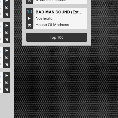
e
5
10
BAD MAN SOUND (Extended Mix)
9
Nosferatu
House Of Madness
e
2
Top 100
9
e
9
9
e
2
9