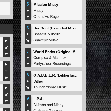
5
Mission Missy
Missy
Offensive Rage
6
Her Soul (Extended Mix)
Bössels
&
Incult
Snakepit Music
e
6
7
World Ender (Original Mix)
9
Complex
&
Maintrex
Partyraiser Recordings
s
6
8
G.A.B.B.E.R. (Lekkerfaces L.E.K.K.E.R. Remix)
9
Dither
Thunderdome Music
e
6
9
L.P.A.
9
Akimbo
and
Missy
Q-dance Records