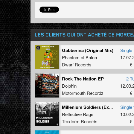
LES CLIENTS QUI ONT ACHETÉ CE MORC
Gabberina (Original Mix)
Single 
Phantom of Anton
17.07.
Dwarf Records
€ 
Rock The Nation EP
2 T
Dolphin
12.03.
Motormouth Recordz
€ 
Millenium Soldiers (Extended Mix)
Single 
Reflective Rage
10.02.
Traxtorm Records
€ 