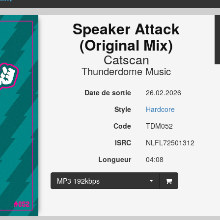
Speaker Attack
(Original Mix)
Catscan
Thunderdome Music
Date de sortie
26.02.2026
Style
Hardcore
Code
TDM052
ISRC
NLFL72501312
Longueur
04:08
MP3 192kbps