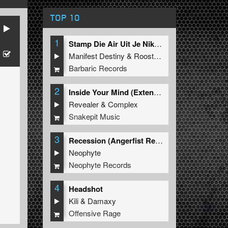
TOP 10
1
Stamp Die Air Uit Je Nikeys (Extended Mix)
Manifest Destiny
&
Roosterz
Barbaric Records
2
Inside Your Mind (Extended Mix)
Revealer
&
Complex
Snakepit Music
3
Recession (Angerfist Remix Extended)
Neophyte
Neophyte Records
4
Headshot
Kili
&
Damaxy
Offensive Rage