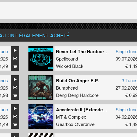
EAU ONT ÉGALEMENT ACHETÉ
tune
Never Let The Hardcore Go
Single tun
2026
Spellbound
09.07.202
1,49
Wicked Black
€ 1,4
unes
Build On Anger E.P.
3 Tune
2026
Bumphead
27.02.202
1,98
Deng Deng Hardcore
€ 0,9
tune
Accelerate It (Extended Mix)
Single tun
2026
MT
&
Complex
04.02.202
1,49
Gearbox Overdrive
€ 1,4