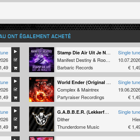
EAU ONT ÉGALEMENT ACHETÉ
tune
Stamp Die Air Uit Je Nikeys (Extended Mix)
Single tun
2026
Manifest Destiny
&
Roosterz
10.07.202
1,49
Barbaric Records
€ 1,4
tune
World Ender (Original Mix)
Single tun
2026
Complex
&
Maintrex
19.06.202
1,49
Partyraiser Recordings
€ 1,4
tune
G.A.B.B.E.R. (Lekkerfaces L.E.K.K.E.R. Remix)
Single tun
2026
Dither
Hie
1,49
Thunderdome Music
€ 1,4