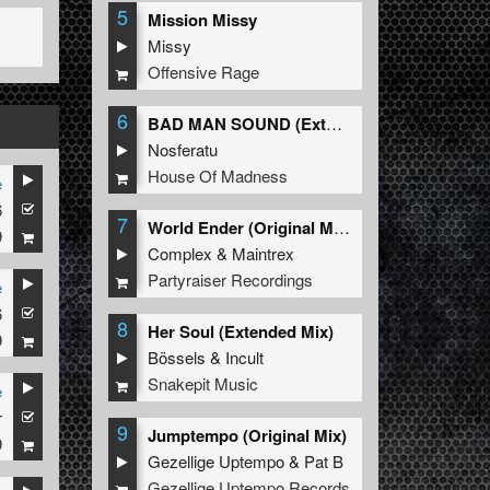
5
Mission Missy
Missy
Offensive Rage
6
BAD MAN SOUND (Extended Mix)
Nosferatu
House Of Madness
e
6
7
World Ender (Original Mix)
9
Complex
&
Maintrex
Partyraiser Recordings
e
6
8
Her Soul (Extended Mix)
9
Bössels
&
Incult
Snakepit Music
e
r
9
Jumptempo (Original Mix)
9
Gezellige Uptempo
&
Pat B
Gezellige Uptempo Records