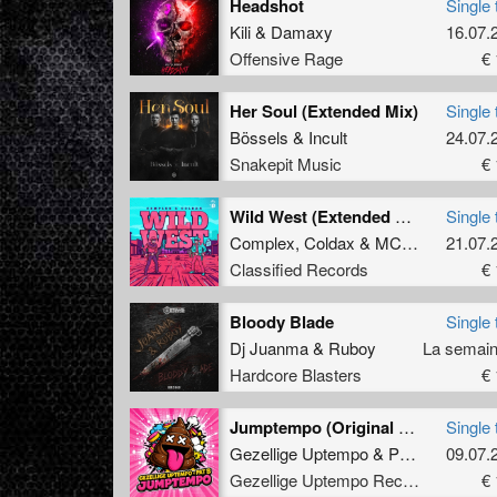
Headshot
Single 
Kili
&
Damaxy
16.07.
Offensive Rage
€ 
Her Soul (Extended Mix)
Single 
Bössels
&
Incult
24.07.
Snakepit Music
€ 
Wild West (Extended Mix)
Single 
Complex
,
Coldax
&
MC Pez
21.07.
Classified Records
€ 
Bloody Blade
Single 
Dj Juanma
&
Ruboy
Hardcore Blasters
€ 
Jumptempo (Original Mix)
Single 
Gezellige Uptempo
&
Pat B
09.07.
Gezellige Uptempo Records
€ 