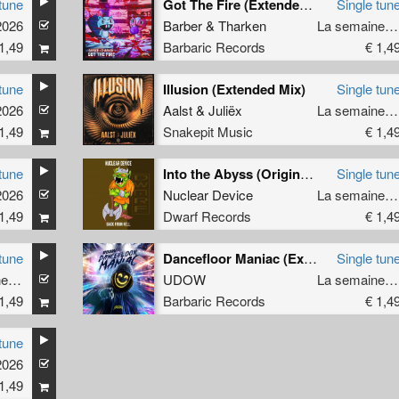
tune
Got The Fire (Extended Mix)
Single tun
2026
Barber
&
Tharken
La semaine derniére
1,49
Barbaric Records
€ 1,4
tune
Illusion (Extended Mix)
Single tun
2026
Aalst
&
Juliëx
La semaine derniére
1,49
Snakepit Music
€ 1,4
tune
Into the Abyss (Original Mix)
Single tun
2026
Nuclear Device
La semaine derniére
1,49
Dwarf Records
€ 1,4
tune
Dancefloor Maniac (Extended Mix)
Single tun
La semaine derniére
UDOW
La semaine derniére
1,49
Barbaric Records
€ 1,4
tune
2026
1,49