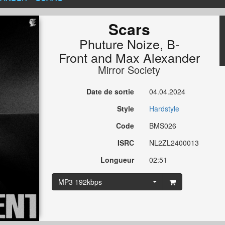
Scars
Phuture Noize
,
B-
Front
and
Max Alexander
Mirror Society
Date de sortie
04.04.2024
Style
Hardstyle
Code
BMS026
ISRC
NL2ZL2400013
Longueur
02:51
MP3 192kbps