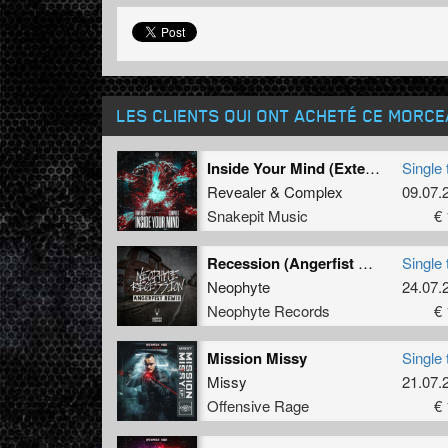
LES CLIENTS QUI ONT ACHETÉ CE MORC
Inside Your Mind (Extended Mix)
Single 
Revealer
&
Complex
09.07.
Snakepit Music
€ 
Recession (Angerfist Remix Extended)
Single 
Neophyte
24.07.
Neophyte Records
€ 
Mission Missy
Single 
Missy
21.07.
Offensive Rage
€ 