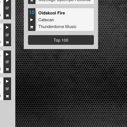
e
10
Oldskool Fire
9
Catscan
Thunderdome Music
e
Top 100
9
e
9
e
9