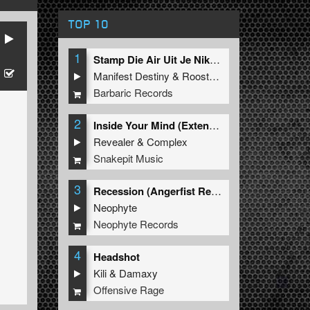
TOP 10
1
Stamp Die Air Uit Je Nikeys (Extended Mix)
Manifest Destiny
&
Roosterz
Barbaric Records
2
Inside Your Mind (Extended Mix)
Revealer
&
Complex
Snakepit Music
3
Recession (Angerfist Remix Extended)
Neophyte
Neophyte Records
4
Headshot
Kili
&
Damaxy
Offensive Rage