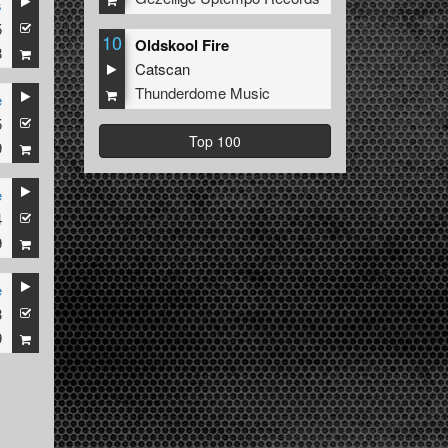
s
5
10
Oldskool Fire
8
Catscan
Thunderdome Music
e
5
Top 100
9
e
4
9
e
3
9