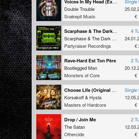
Voices In My Head (Extended Mix)
Single 
Double Trouble
25.02.
Snakepit Music
€ 
Scarphase & The Dark Horror present: The Dark Phase Remix EP
4 T
Scarphase
&
The Dark Horror
24.01.
Partyraiser Recordings
€ 
Rave-Hard Est Ton Père
2 T
Bootlegged Man
20.12.
Monsters of Core
€ 
Choose Life (Original Mix)
Single 
Korsakoff
&
Hysta
12.05.
Masters of Hardcore
€ 
Drop / Join Me
2 T
The Satan
12.03.
Othercide
€ 