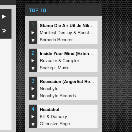
TOP 10
1
Stamp Die Air Uit Je Nikeys (Extended Mix)
Manifest Destiny
&
Roosterz
Barbaric Records
2
Inside Your Mind (Extended Mix)
Revealer
&
Complex
Snakepit Music
3
Recession (Angerfist Remix Extended)
Neophyte
Neophyte Records
4
Headshot
Kili
&
Damaxy
Offensive Rage