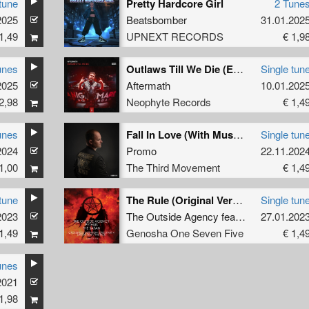
tune
Pretty Hardcore Girl
2 Tune
2025
Beatsbomber
31.01.202
1,49
UPNEXT RECORDS
€ 1,9
unes
Outlaws Till We Die (Edit)
Single tun
2025
Aftermath
10.01.202
2,98
Neophyte Records
€ 1,4
unes
Fall In Love (With Music) (Gabber Mix)
Single tun
2024
Promo
22.11.202
1,00
The Third Movement
€ 1,4
tune
The Rule (Original Version)
Single tun
2023
The Outside Agency
featuring
27.01.202
The Satan
1,49
Genosha One Seven Five
€ 1,4
unes
2021
1,98