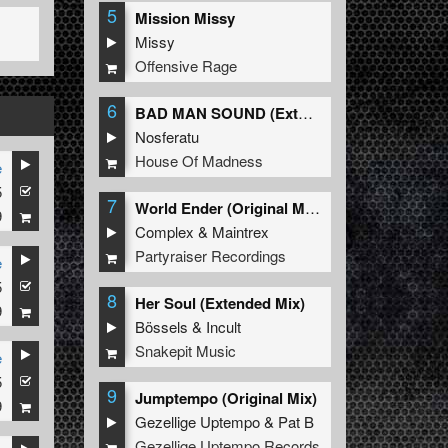
5
Mission Missy
Missy
Offensive Rage
6
BAD MAN SOUND (Extended Mix)
Nosferatu
House Of Madness
e
5
7
World Ender (Original Mix)
9
Complex
&
Maintrex
Partyraiser Recordings
e
5
8
Her Soul (Extended Mix)
9
Bössels
&
Incult
Snakepit Music
e
5
9
Jumptempo (Original Mix)
9
Gezellige Uptempo
&
Pat B
Gezellige Uptempo Records