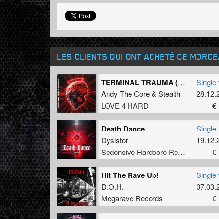
LES CLIENTS QUI ONT ACHETÉ CE MORC
TERMINAL TRAUMA (Original Mix)
Single 
Andy The Core
&
Stealth
28.12.
LOVE 4 HARD
€ 
Death Dance
Single 
Dysistor
19.12.
Sedensive Hardcore Recordings
€ 
Hit The Rave Up!
Single 
D.O.H.
07.03.
Megarave Records
€ 