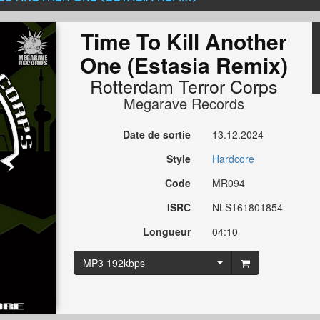
Time To Kill Another
One (Estasia Remix)
Rotterdam Terror Corps
Megarave Records
Date de sortie
13.12.2024
Style
Hardcore
Code
MR094
ISRC
NLS161801854
Longueur
04:10
MP3 192kbps