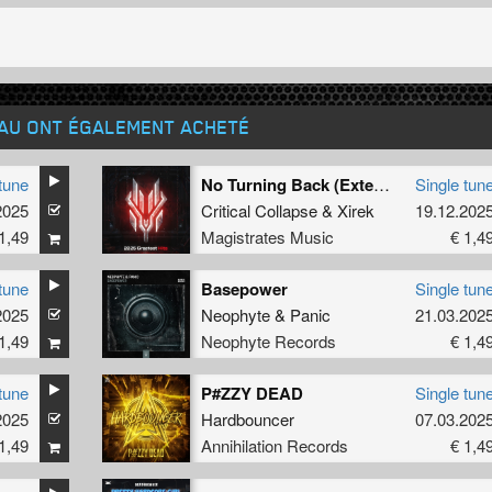
EAU ONT ÉGALEMENT ACHETÉ
tune
No Turning Back (Extended Mix)
Single tun
2025
Critical Collapse
&
Xirek
19.12.202
1,49
Magistrates Music
€ 1,4
tune
Basepower
Single tun
2025
Neophyte
&
Panic
21.03.202
1,49
Neophyte Records
€ 1,4
tune
P#ZZY DEAD
Single tun
2025
Hardbouncer
07.03.202
1,49
Annihilation Records
€ 1,4