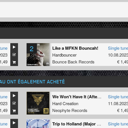
2
tune
Like a MFKN Bouncah!
Single tun
2023
Hardbouncer
10.08.202
1,49
Bounce Back Records
€ 1,4
EAU ONT ÉGALEMENT ACHETÉ
tune
We Won't Have It (Aftermath Remix)
Single tun
2023
Hard Creation
11.08.202
1,49
Neophyte Records
€ 1,4
tune
Trip to Holland (Major Conspiracy Remix) (Original Mix)
Single tun