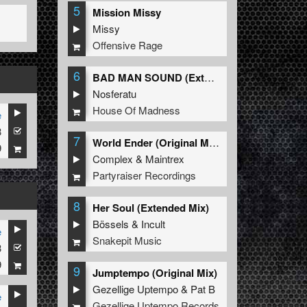
5
Mission Missy
Missy
Offensive Rage
6
BAD MAN SOUND (Extended Mix)
Nosferatu
House Of Madness
e
3
7
World Ender (Original Mix)
9
Complex
&
Maintrex
Partyraiser Recordings
8
Her Soul (Extended Mix)
Bössels
&
Incult
e
Snakepit Music
3
9
9
Jumptempo (Original Mix)
Gezellige Uptempo
&
Pat B
e
Gezellige Uptempo Records