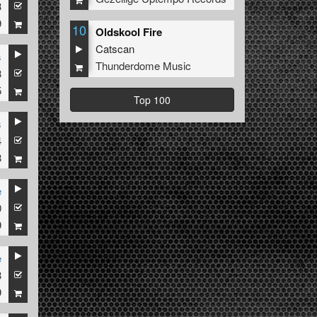
3
9
10
Oldskool Fire
Catscan
s
Thunderdome Music
3
5
Top 100
s
4
8
e
0
9
e
3
9