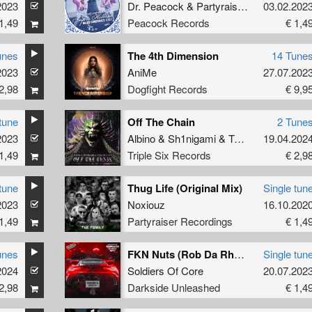
2023
Dr. Peacock
&
Partyraiser
03.02.202
1,49
Peacock Records
€ 1,4
unes
The 4th Dimension
14 Tune
2023
AniMe
27.07.202
2,98
Dogfight Records
€ 9,9
tune
Off The Chain
2 Tune
2023
Albino
&
Sh1nigami
&
TerrorClown
19.04.202
1,49
Triple Six Records
€ 2,9
tune
Thug Life (Original Mix)
Single tun
2023
Noxiouz
16.10.202
1,49
Partyraiser Recordings
€ 1,4
unes
FKN Nuts (Rob Da Rhythm) (Extended Mix)
Single tun
2024
Soldiers Of Core
20.07.202
2,98
Darkside Unleashed
€ 1,4