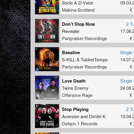
Sonic
&
D-Vstor
09.03.
Makina Scotland
€ 
Don't Stop Now
2 T
Revealer
17.08.
Partyraiser Recordings
€ 
Bassline
Single 
S-KILL
&
TukkerTempo
14.07.
Partyraiser Recordings
€ 
Love Death
Single 
Twins Enemy
24.08.
Offensive Rage
€ 
Stop Playing
2 T
Aversion
and
Dimitri K
19.04.
Defqon.1 Records
€ 