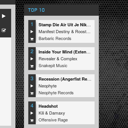
TOP 10
1
Stamp Die Air Uit Je Nikeys (Extended Mix)
Manifest Destiny
&
Roosterz
Barbaric Records
2
Inside Your Mind (Extended Mix)
Revealer
&
Complex
Snakepit Music
3
Recession (Angerfist Remix Extended)
Neophyte
Neophyte Records
4
Headshot
Kili
&
Damaxy
Offensive Rage