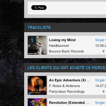
TRACKLISTE
1
Losing my Mind
Single 
Hardbouncer
10.08.
Bounce Back Records
€ 
LES CLIENTS QUI ONT ACHETÉ CE MORC
An Epic Adventure (Xriminals Remix)
Single 
F. Noize
&
Antenora
14.07.
Partyraiser Recordings
€ 
Revolution (Extended Mix)
Single 