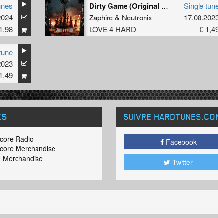
unes
Dirty Game (Original Mix)
Single tun
2024
Zaphire
&
Neutronix
17.08.202
1,98
LOVE 4 HARD
€ 1,4
tune
2023
1,49
KS
SUIVRE HARDTUNES
.CO
core Radio
Facebook
core Merchandise
 Merchandise
Twitter