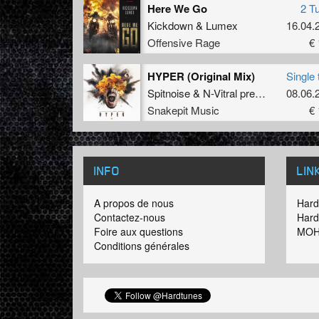
Here We Go
2 T
Kickdown
&
Lumex
16.04.
Offensive Rage
€ 
HYPER (Original Mix)
Single 
Spitnoise
&
N-Vitral presents BOMBSQUAD
08.06.
Snakepit Music
€ 
INFO
LIN
A propos de nous
Hard
Contactez-nous
Hard
Foire aux questions
MOH
Conditions générales