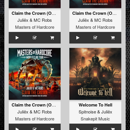
Claim the Crown (Official Masters of Hardcore Spain 2024 Anthem)
Claim the Crown (Official Masters of Hardcore Spain 2024 Anthem) (Radio Edit)
Juliëx
&
MC Robs
Juliëx
&
MC Robs
Masters of Hardcore
Masters of Hardcore
Claim the Crown (Official Masters of Hardcore Spain 2024 Anthem) (Original Mix)
Welcome To Hell
Juliëx
&
MC Robs
Spitnoise
&
Juliëx
Masters of Hardcore
Snakepit Music