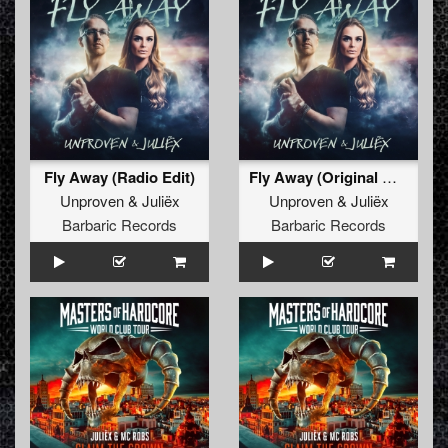
Fly Away (Radio Edit)
Fly Away (Original Mix)
Unproven
&
Juliëx
Unproven
&
Juliëx
Barbaric Records
Barbaric Records