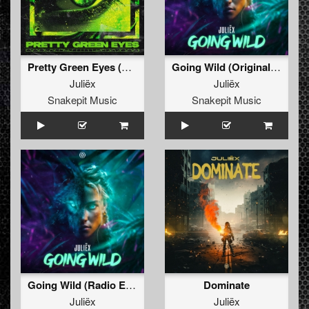
Pretty Green Eyes (Original Mix)
Going Wild (Original Mix)
Juliëx
Juliëx
Snakepit Music
Snakepit Music
Going Wild (Radio Edit)
Dominate
Juliëx
Juliëx