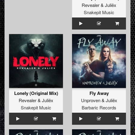
Revealer
&
Juliëx
Snakepit Music
Lonely (Original Mix)
Fly Away
Revealer
&
Juliëx
Unproven
&
Juliëx
Snakepit Music
Barbaric Records