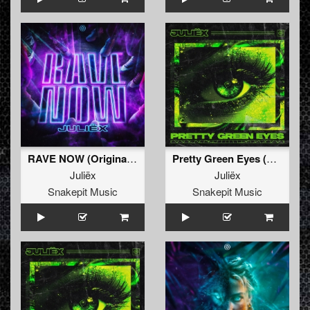
RAVE NOW (Original Mix)
Pretty Green Eyes (Radio Edit)
Juliëx
Juliëx
Snakepit Music
Snakepit Music