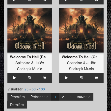
Welcome To Hell (Radio Edit)
Welcome To Hell (Original Mix)
Spitnoise
&
Juliëx
Spitnoise
&
Juliëx
Snakepit Music
Snakepit Music
Visualiser
25
-
50
-
100
Première
Précédente
1
2
3
suivante
Dernière