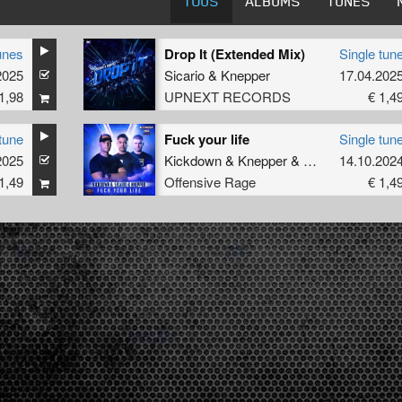
TOUS
ALBUMS
TUNES
unes
Drop It (Extended Mix)
Single tun
2025
Sicario
&
Knepper
17.04.202
1,98
UPNEXT RECORDS
€ 1,4
tune
Fuck your life
Single tun
2025
Kickdown
&
Knepper
&
Sicario
14.10.202
1,49
Offensive Rage
€ 1,4