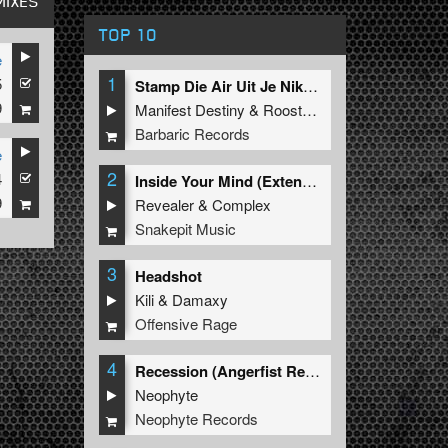
MIXES
TOP 10
e
1
5
Stamp Die Air Uit Je Nikeys (Extended Mix)
9
Manifest Destiny
&
Roosterz
Barbaric Records
e
2
4
Inside Your Mind (Extended Mix)
9
Revealer
&
Complex
Snakepit Music
3
Headshot
Kili
&
Damaxy
Offensive Rage
4
Recession (Angerfist Remix Extended)
Neophyte
Neophyte Records