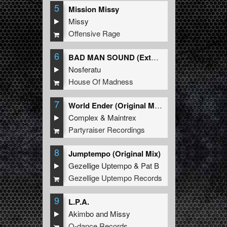
5
Mission Missy
Missy
Offensive Rage
6
BAD MAN SOUND (Extended Mix)
Nosferatu
House Of Madness
7
World Ender (Original Mix)
Complex
&
Maintrex
Partyraiser Recordings
8
Jumptempo (Original Mix)
Gezellige Uptempo
&
Pat B
Gezellige Uptempo Records
9
L.P.A.
Akimbo
and
Missy
Q-dance Records