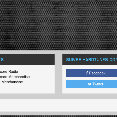
KS
SUIVRE HARDTUNES
.CO
core Radio
Facebook
core Merchandise
 Merchandise
Twitter