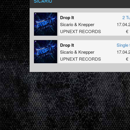
SICARIO
Drop It
2 T
Sicario
&
Knepper
17.04.
UPNEXT RECORDS
€ 
Drop It
Single 
Sicario
&
Knepper
17.04.
UPNEXT RECORDS
€ 