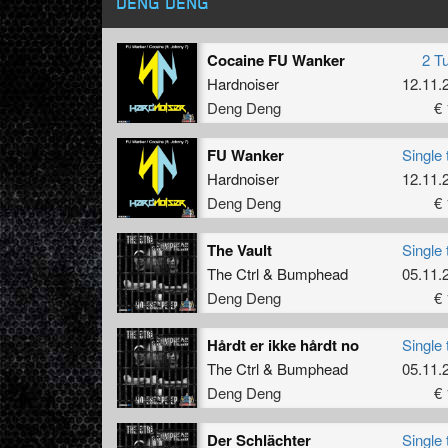
DENG DENG
Cocaine FU Wanker
2 T
Hardnoiser
12.11.
Deng Deng
€ 
FU Wanker
Single 
Hardnoiser
12.11.
Deng Deng
€ 
The Vault
Single 
The Ctrl
&
Bumphead
05.11.
Deng Deng
€ 
Hårdt er ikke hårdt no
Single 
The Ctrl
&
Bumphead
05.11.
Deng Deng
€ 
Der Schlächter
Single 