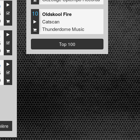
e
10
5
Oldskool Fire
9
Catscan
Thunderdome Music
s
5
Top 100
0
e
5
9
ière