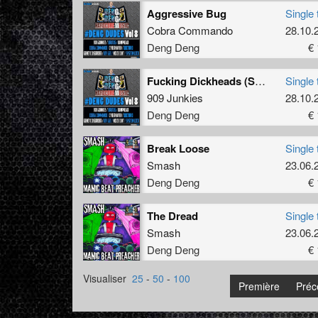
Aggressive Bug
Single 
Cobra Commando
28.10.
Deng Deng
€ 
Fucking Dickheads (SNG Remix)
Single 
909 Junkies
28.10.
Deng Deng
€ 
Break Loose
Single 
Smash
23.06.
Deng Deng
€ 
The Dread
Single 
Smash
23.06.
Deng Deng
€ 
Visualiser
25
-
50
-
100
Première
Préc