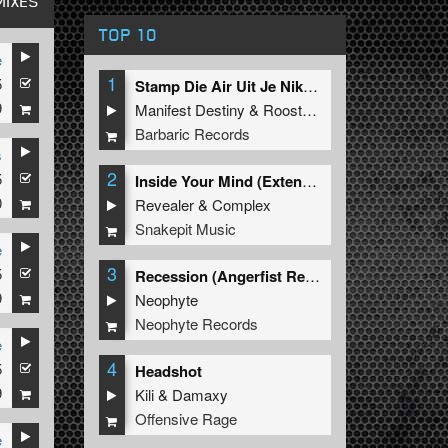
MIXES
TOP 10
e
1
5
Stamp Die Air Uit Je Nikeys (Extended Mix)
9
Manifest Destiny
&
Roosterz
Barbaric Records
s
2
5
Inside Your Mind (Extended Mix)
0
Revealer
&
Complex
Snakepit Music
e
3
5
Recession (Angerfist Remix Extended)
9
Neophyte
Neophyte Records
e
4
5
Headshot
9
Kili
&
Damaxy
Offensive Rage
e