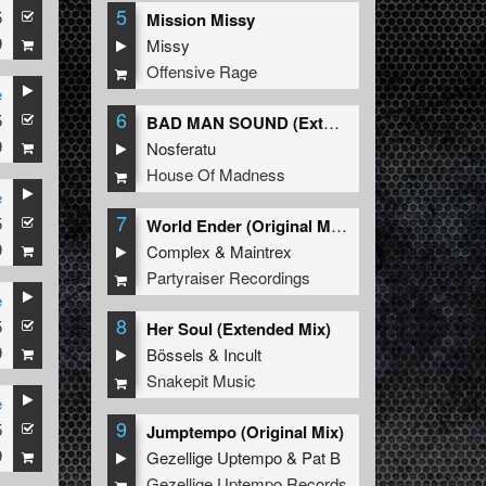
5
5
Mission Missy
9
Missy
Offensive Rage
e
6
5
BAD MAN SOUND (Extended Mix)
9
Nosferatu
House Of Madness
e
7
5
World Ender (Original Mix)
9
Complex
&
Maintrex
Partyraiser Recordings
e
8
5
Her Soul (Extended Mix)
9
Bössels
&
Incult
Snakepit Music
e
9
5
Jumptempo (Original Mix)
9
Gezellige Uptempo
&
Pat B
Gezellige Uptempo Records