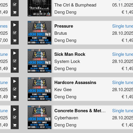
2025
The Ctrl
&
Bumphead
05.11.202
1,49
Deng Deng
€ 1,4
unes
Pressure
Single tun
2025
Brutus
28.10.202
7,00
Deng Deng
€ 1,4
tune
Sick Man Rock
Single tun
2025
System Lock
28.10.202
1,49
Deng Deng
€ 1,4
tune
Hardcore Assassins
Single tun
2025
Kev Gee
28.10.202
1,49
Deng Deng
€ 1,4
tune
Concrete Bones & Metal Tones (JD NoiZe Rmx)
Single tun
2025
Cyberhaven
28.10.202
1,49
Deng Deng
€ 1,4