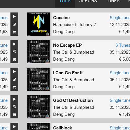
TOUS
ALBUMS
TUNES
unes
Cocaine
Single tun
2025
Hardnoiser
ft
Johnny 7
12.11.202
1,98
Deng Deng
€ 1,4
tune
No Escape EP
6 Tune
2025
The Ctrl
&
Bumphead
05.11.202
1,49
Deng Deng
€ 5,0
tune
I Can Go For It
Single tun
2025
The Ctrl
&
Bumphead
05.11.202
1,49
Deng Deng
€ 1,4
tune
God Of Destruction
Single tun
2025
The Ctrl
&
Bumphead
05.11.202
1,49
Deng Deng
€ 1,4
tune
Cellblock
Single tun