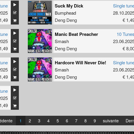
tune
Suck My Dick
Single tun
2025
Bumphead
28.10.202
1,49
Deng Deng
€ 1,4
tune
Manic Beat Preacher
10 Tune
2025
Smash
23.06.202
1,49
Deng Deng
€ 8,0
tune
Hardcore Will Never Die!
Single tun
2025
Smash
23.06.202
1,49
Deng Deng
€ 1,4
tune
2025
1,49
édente
1
2
3
4
5
6
7
8
9
suivante
Dern