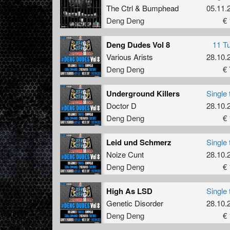
The Ctrl
&
Bumphead
05.11.
Deng Deng
€ 
Deng Dudes Vol 8
11 T
Various Arists
28.10.
Deng Deng
€ 
Underground Killers
Single 
Doctor D
28.10.
Deng Deng
€ 
Leid und Schmerz
Single 
Noize Cunt
28.10.
Deng Deng
€ 
High As LSD
Single 
Genetic Disorder
28.10.
Deng Deng
€ 