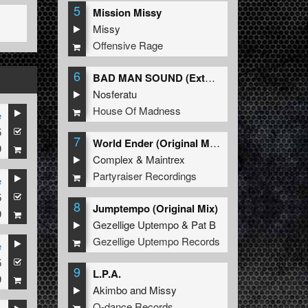
5
Mission Missy
Missy
Offensive Rage
6
BAD MAN SOUND (Extended Mix)
Nosferatu
House Of Madness
e
5
7
World Ender (Original Mix)
9
Complex
&
Maintrex
Partyraiser Recordings
e
5
8
Jumptempo (Original Mix)
9
Gezellige Uptempo
&
Pat B
Gezellige Uptempo Records
e
5
9
L.P.A.
9
Akimbo
and
Missy
Q-dance Records