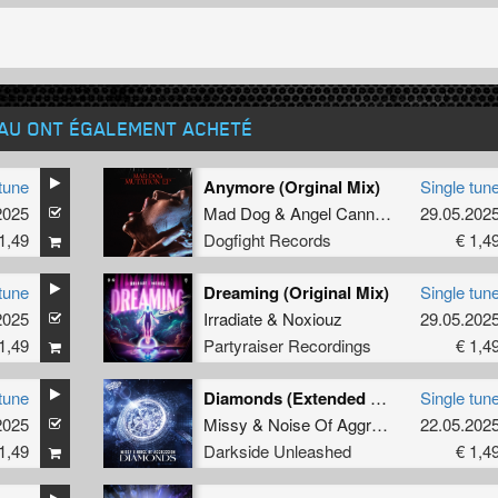
EAU ONT ÉGALEMENT ACHETÉ
tune
Anymore (Orginal Mix)
Single tun
2025
Mad Dog
&
Angel Cannon
29.05.202
1,49
Dogfight Records
€ 1,4
tune
Dreaming (Original Mix)
Single tun
2025
Irradiate
&
Noxiouz
29.05.202
1,49
Partyraiser Recordings
€ 1,4
tune
Diamonds (Extended Mix)
Single tun
2025
Missy
&
Noise Of Aggression
22.05.202
1,49
Darkside Unleashed
€ 1,4