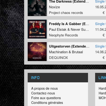
The Darkness (Extended)
Single 
Noxize
16.05.
Project chaos records
€ 
Freddy Is A Gabber (Edit)
Single 
Paul Elstak
&
Never Surrender
11.04.
Neophyte Records
€ 
Uitgestorven (Extended Mix)
Single 
Machination
&
Brutaal
14.06.
DEQUINOX
€ 
INFO
LIN
A propos de nous
Hard
Contactez-nous
Hard
Foire aux questions
MOH
Conditions générales