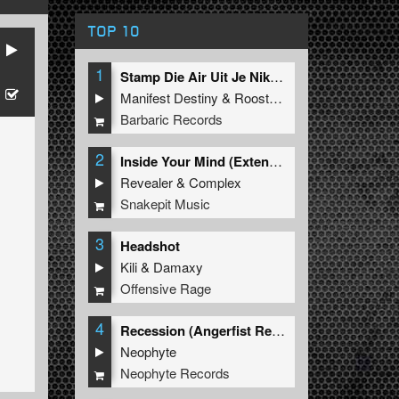
TOP 10
1
Stamp Die Air Uit Je Nikeys (Extended Mix)
Manifest Destiny
&
Roosterz
Barbaric Records
2
Inside Your Mind (Extended Mix)
Revealer
&
Complex
Snakepit Music
3
Headshot
Kili
&
Damaxy
Offensive Rage
4
Recession (Angerfist Remix Extended)
Neophyte
Neophyte Records