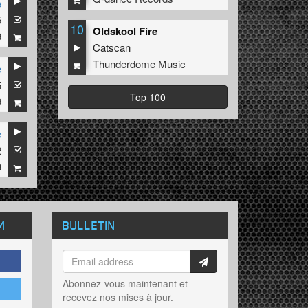
e
5
10
Oldskool Fire
9
Catscan
Thunderdome Music
e
5
Top 100
9
e
2
9
M
BULLETIN
Abonnez-vous maintenant et
recevez nos mises à jour.