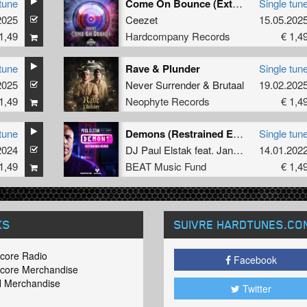
tune
Come On Bounce (Extended Mix)
Single tun
2025
Ceezet
15.05.202
1,49
Hardcompany Records
€ 1,4
tune
Rave & Plunder
Single tun
2025
Never Surrender
&
Brutaal
19.02.202
1,49
Neophyte Records
€ 1,4
tune
Demons (Restrained Extended Remix)
Single tun
2024
DJ Paul Elstak
feat.
Jantine
14.01.202
1,49
BEAT Music Fund
€ 1,4
KS
SUIVRE HARDTUNES
.CO
core Radio
Facebook
core Merchandise
 Merchandise
Twitter