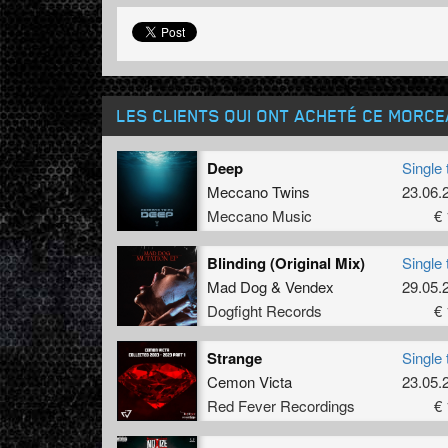
LES CLIENTS QUI ONT ACHETÉ CE MORC
Deep
Single 
Meccano Twins
23.06.
Meccano Music
€ 
Blinding (Original Mix)
Single 
Mad Dog
&
Vendex
29.05.
Dogfight Records
€ 
Strange
Single 
Cemon Victa
23.05.
Red Fever Recordings
€ 