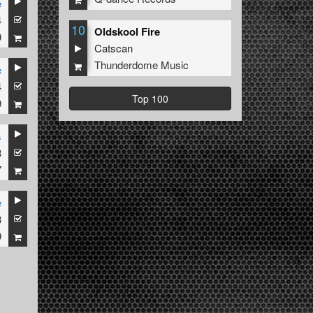
e
4
10
Oldskool Fire
9
Catscan
Thunderdome Music
e
4
Top 100
9
s
3
7
e
3
9