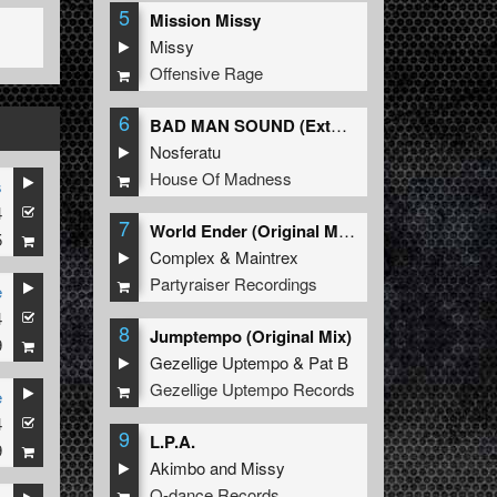
5
Mission Missy
Missy
Offensive Rage
6
BAD MAN SOUND (Extended Mix)
Nosferatu
House Of Madness
s
4
7
World Ender (Original Mix)
5
Complex
&
Maintrex
Partyraiser Recordings
e
4
8
Jumptempo (Original Mix)
9
Gezellige Uptempo
&
Pat B
Gezellige Uptempo Records
e
4
9
L.P.A.
9
Akimbo
and
Missy
Q-dance Records