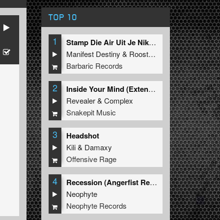
TOP 10
1
Stamp Die Air Uit Je Nikeys (Extended Mix)
Manifest Destiny
&
Roosterz
Barbaric Records
2
Inside Your Mind (Extended Mix)
Revealer
&
Complex
Snakepit Music
3
Headshot
Kili
&
Damaxy
Offensive Rage
4
Recession (Angerfist Remix Extended)
Neophyte
Neophyte Records