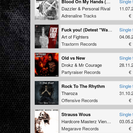
Blood On My Hands (Original Mix)
Single 
Dazzler
&
Personal Rival
11.07.
Adrenaline Tracks
€ 
Fuck you! (Detest "Walk with me in hell" remix)
Single 
Art of Fighters
04.06.
Traxtorm Records
€ 
Old vs New
Single 
Drokz
&
Mr Courage
28.11.
Partyraiser Records
€ 
Rock To The Rhythm
Single 
Tharoza
31.10.
Offensive Records
€ 
Strauss Wous
Single 
Hardcore Masterz Vienna
vs
Klaut-
03.05.
Megarave Records
€ 