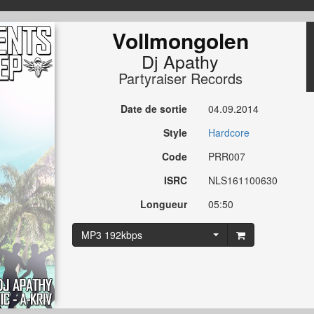
Vollmongolen
Dj Apathy
Partyraiser Records
Date de sortie
04.09.2014
Style
Hardcore
Code
PRR007
ISRC
NLS161100630
Longueur
05:50
MP3 192kbps