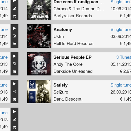
tune
Doe eens ff rustig aan RMX (Deterrent Man Remix)
Single tun
2014
Chrono
&
The Demon Dwarf
10.06.201
1,49
Partyraiser Records
€ 1,4
tune
Anatomy
Single tun
2014
Uktm
03.06.201
1,49
Hell Is Hard Records
€ 1,4
tune
Serious People EP
3 Tune
2013
Andy The Core
05.11.201
1,49
Darkside Unleashed
€ 2,9
tune
Satisfy
Single tun
2013
Sei2ure
26.09.201
1,49
Dark. Descent.
€ 1,4
tune
G
2013
1,49