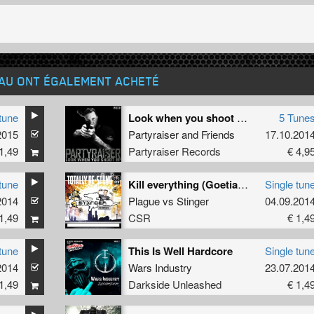
EAU ONT ÉGALEMENT ACHETÉ
tune
Look when you shoot EP
5 Tune
2015
Partyraiser
and
Friends
17.10.201
1,49
Partyraiser Records
€ 4,9
tune
Kill everything (Goetia Remix)
Single tun
2014
Plague
vs
Stinger
04.09.201
1,49
CSR
€ 1,4
tune
This Is Well Hardcore
Single tun
2014
Wars Industry
23.07.201
1,49
Darkside Unleashed
€ 1,4