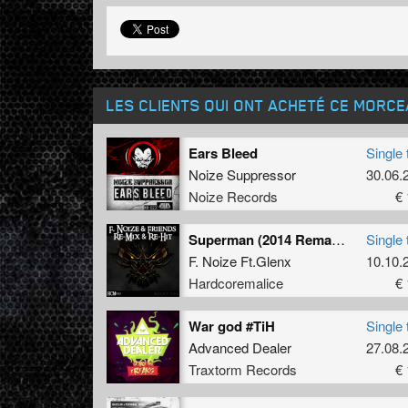
LES CLIENTS QUI ONT ACHETÉ CE MORC
Ears Bleed
Single 
Noize Suppressor
30.06.
Noize Records
€ 
Superman (2014 Remastered)
Single 
F. Noize Ft.Glenx
10.10.
Hardcoremalice
€ 
War god #TiH
Single 
Advanced Dealer
27.08.
Traxtorm Records
€ 