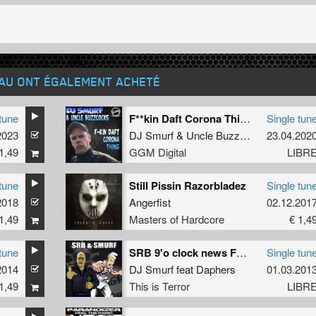
EAU ONT ÉGALEMENT ACHETÉ
tune
F**kin Daft Corona Thing
Single tun
2023
DJ Smurf
&
Uncle Buzzcocks
23.04.202
1,49
GGM Digital
LIBR
tune
Still Pissin Razorbladez
Single tun
2018
Angerfist
02.12.201
1,49
Masters of Hardcore
€ 1,4
tune
SRB 9'o clock news FREE TRACK!!
Single tun
2014
DJ Smurf
feat
Daphers
01.03.201
1,49
This is Terror
LIBR