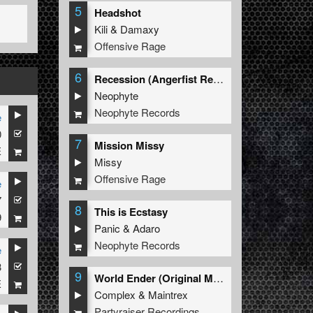
5
Headshot
Kili
&
Damaxy
Offensive Rage
6
Recession (Angerfist Remix Extended)
Neophyte
Neophyte Records
e
0
7
Mission Missy
E
Missy
Offensive Rage
e
7
8
This is Ecstasy
9
Panic
&
Adaro
Neophyte Records
e
3
9
World Ender (Original Mix)
E
Complex
&
Maintrex
Partyraiser Recordings