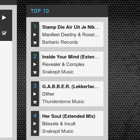
TOP 10
1
Stamp Die Air Uit Je Nikeys (Extended Mix)
Manifest Destiny
&
Roosterz
Barbaric Records
2
Inside Your Mind (Extended Mix)
Revealer
&
Complex
Snakepit Music
3
G.A.B.B.E.R. (Lekkerfaces L.E.K.K.E.R. Remix)
Dither
Thunderdome Music
4
Her Soul (Extended Mix)
Bössels
&
Incult
Snakepit Music