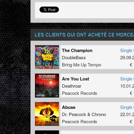
LES CLIENTS QUI ONT ACHETÉ CE MORC
The Champion
Single 
DoubleBass
29.09.
Bring Me Up Tempo
€ 
Are You Lost
Single 
Deathroar
10.01.
Peacock Records
€ 
Abuse
Single 
Dr. Peacock
&
Chrono
22.01.
Peacock Records
€ 