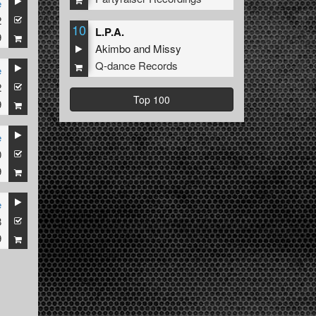
e
2
10
L.P.A.
9
Akimbo
and
Missy
Q-dance Records
e
2
Top 100
9
e
0
9
e
8
9