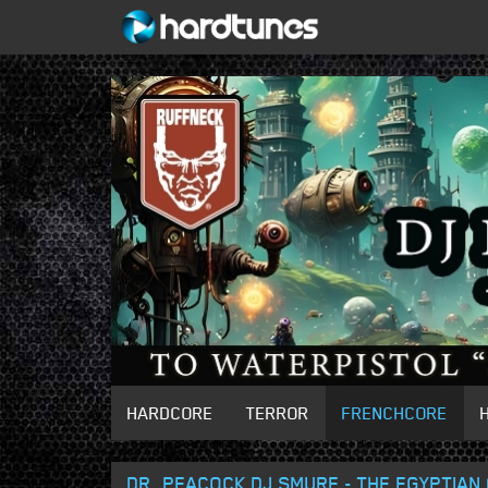
HARDCORE
TERROR
FRENCHCORE
DR. PEACOCK DJ SMURF - THE EGYPTIAN (