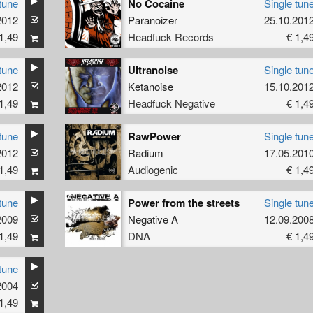
tune
No Cocaine
Single tun
2012
Paranoizer
25.10.201
1,49
Headfuck Records
€ 1,4
tune
Ultranoise
Single tun
2012
Ketanoise
15.10.201
1,49
Headfuck Negative
€ 1,4
tune
RawPower
Single tun
2012
Radium
17.05.201
1,49
Audiogenic
€ 1,4
tune
Power from the streets
Single tun
2009
Negative A
12.09.200
1,49
DNA
€ 1,4
tune
2004
1,49