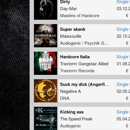
Dirty
Single 
Day-Mar
03.12.
Masters of Hardcore
€ 
Super skank
Single 
Maissouille
22.10.
Audiogenic / Psychik Genocide
€ 
Hardcore Italia
Single 
Traxtorm Gangstaz Allied
01.08.
Traxtorm Records
€ 
Suck my dick (Angerfist remix)
Single 
Negative A
02.05.
DNA
€ 
Kicking ass
Single 
The Speed Freak
05.04.
Audiogenic
€ 