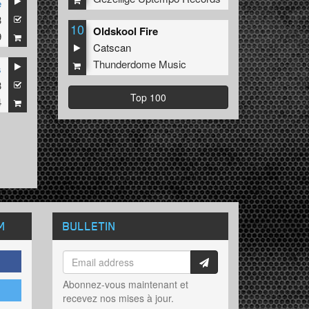
e
3
10
Oldskool Fire
9
Catscan
Thunderdome Music
s
3
Top 100
4
M
BULLETIN
Abonnez-vous maintenant et
recevez nos mises à jour.