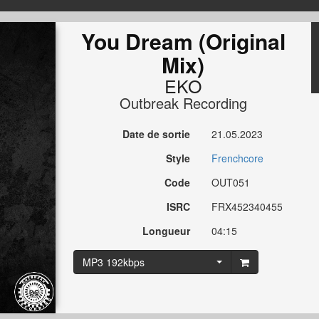
You Dream (Original
Mix)
EKO
Outbreak Recording
Date de sortie
21.05.2023
Style
Frenchcore
Code
OUT051
ISRC
FRX452340455
Longueur
04:15
MP3 192kbps