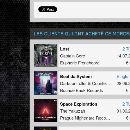
LES CLIENTS QUI ONT ACHETÉ CE MORC
Lost
2 T
Captain Core
14.07.
Euphoric Frenchcore
€ 
Beat da System
Single 
Darkcontroller
&
Counterattack
28.06.
Bounce Back Records
€ 
Space Exploration
2 T
The Yakuzah
01.06.
Prague Nightmare Records
€ 