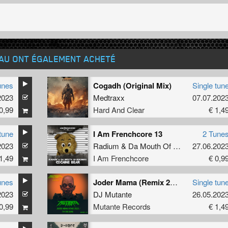
EAU ONT ÉGALEMENT ACHETÉ
unes
Cogadh (Original Mix)
Single tun
2023
Medtraxx
07.07.202
0,99
Hard And Clear
€ 1,4
tune
I Am Frenchcore 13
2 Tune
2023
Radium
&
Da Mouth Of Madness
27.06.202
1,49
I Am Frenchcore
€ 0,9
unes
Joder Mama (Remix 2023)
Single tun
2023
DJ Mutante
26.05.202
0,99
Mutante Records
€ 1,4