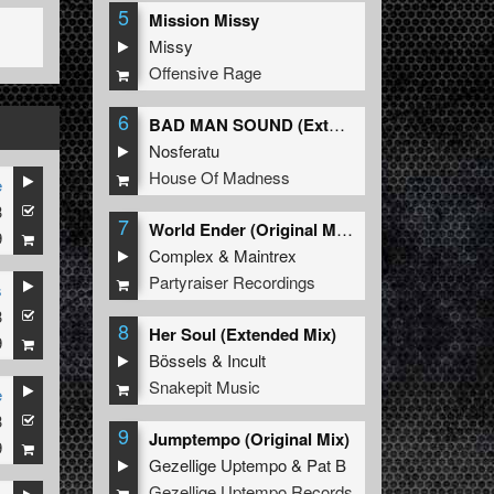
5
Mission Missy
Missy
Offensive Rage
6
BAD MAN SOUND (Extended Mix)
Nosferatu
House Of Madness
e
3
7
World Ender (Original Mix)
9
Complex
&
Maintrex
Partyraiser Recordings
s
3
8
Her Soul (Extended Mix)
9
Bössels
&
Incult
Snakepit Music
e
3
9
Jumptempo (Original Mix)
9
Gezellige Uptempo
&
Pat B
Gezellige Uptempo Records