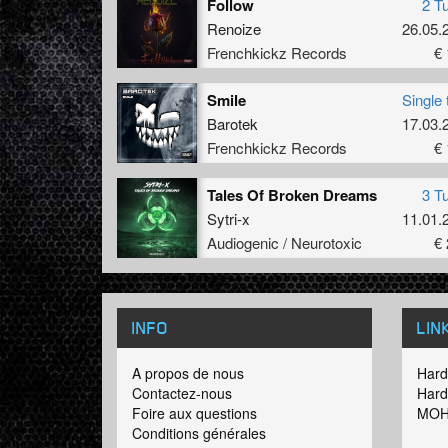
Follow
2 T
Renoize
26.05.
Frenchkickz Records
€ 
Smile
Single 
Barotek
17.03.
Frenchkickz Records
€ 
Tales Of Broken Dreams
3 T
Sytri-x
11.01.
Audiogenic / Neurotoxic
€ 
INFO
LIN
A propos de nous
Hard
Contactez-nous
Hard
Foire aux questions
MOH
Conditions générales