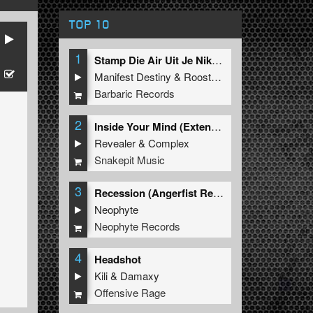
TOP 10
1
Stamp Die Air Uit Je Nikeys (Extended Mix)
Manifest Destiny
&
Roosterz
Barbaric Records
2
Inside Your Mind (Extended Mix)
Revealer
&
Complex
Snakepit Music
3
Recession (Angerfist Remix Extended)
Neophyte
Neophyte Records
4
Headshot
Kili
&
Damaxy
Offensive Rage