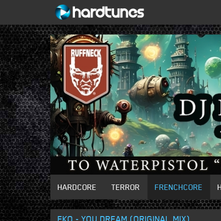
HARDCORE
TERROR
FRENCHCORE
EKO - YOU DREAM (ORIGINAL MIX)