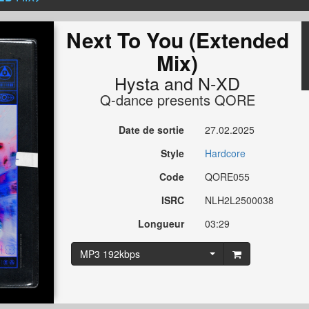
Next To You (Extended
Mix)
Hysta
and
N-XD
Q-dance presents QORE
Date de sortie
27.02.2025
Style
Hardcore
Code
QORE055
ISRC
NLH2L2500038
Longueur
03:29
MP3 192kbps