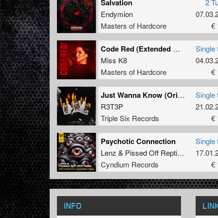
Salvation
2 T
Endymion
07.03.
Masters of Hardcore
€ 
Code Red (Extended Mix)
Single 
Miss K8
04.03.
Masters of Hardcore
€ 
Just Wanna Know (Original Mix)
Single 
R3T3P
21.02.
Triple Six Records
€ 
Psychotic Connection
Single 
Lenz
&
Pissed Off Reptiles
17.01.
Cyndium Records
€ 
INFO
LIN