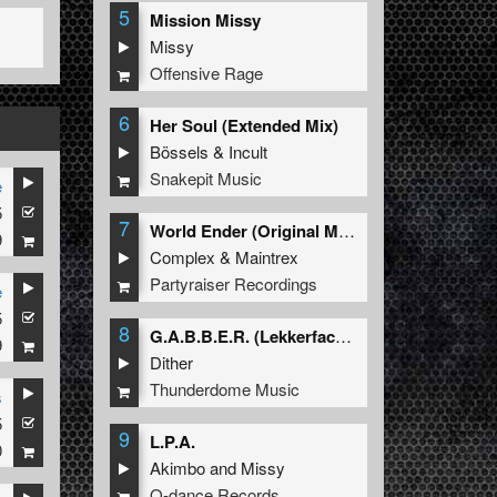
5
Mission Missy
Missy
Offensive Rage
6
Her Soul (Extended Mix)
Bössels
&
Incult
Snakepit Music
e
5
7
World Ender (Original Mix)
9
Complex
&
Maintrex
Partyraiser Recordings
e
5
8
G.A.B.B.E.R. (Lekkerfaces L.E.K.K.E.R. Remix)
9
Dither
Thunderdome Music
s
5
9
L.P.A.
0
Akimbo
and
Missy
Q-dance Records