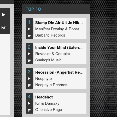
TOP 10
1
Stamp Die Air Uit Je Nikeys (Extended Mix)
Manifest Destiny
&
Roosterz
Barbaric Records
2
Inside Your Mind (Extended Mix)
Revealer
&
Complex
Snakepit Music
3
Recession (Angerfist Remix Extended)
Neophyte
Neophyte Records
4
Headshot
Kili
&
Damaxy
Offensive Rage