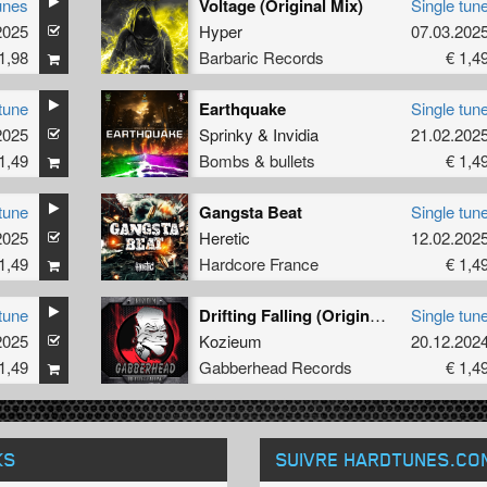
unes
Voltage (Original Mix)
Single tun
2025
Hyper
07.03.202
1,98
Barbaric Records
€ 1,4
tune
Earthquake
Single tun
2025
Sprinky
&
Invidia
21.02.202
1,49
Bombs & bullets
€ 1,4
tune
Gangsta Beat
Single tun
2025
Heretic
12.02.202
1,49
Hardcore France
€ 1,4
tune
Drifting Falling (Original Mix)
Single tun
2025
Kozieum
20.12.202
1,49
Gabberhead Records
€ 1,4
KS
SUIVRE HARDTUNES
.CO