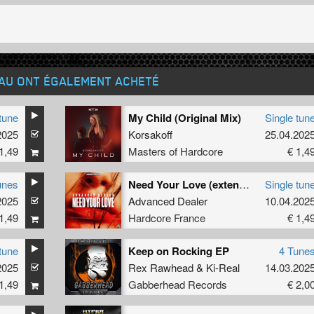
EAU ONT ÉGALEMENT ACHETÉ
tune
My Child (Original Mix)
Single tun
2025
Korsakoff
25.04.202
1,49
Masters of Hardcore
€ 1,4
unes
Need Your Love (extended)
Single tun
2025
Advanced Dealer
10.04.202
1,49
Hardcore France
€ 1,4
tune
Keep on Rocking EP
4 Tune
2025
Rex Rawhead
&
Ki-Real
14.03.202
1,49
Gabberhead Records
€ 2,0