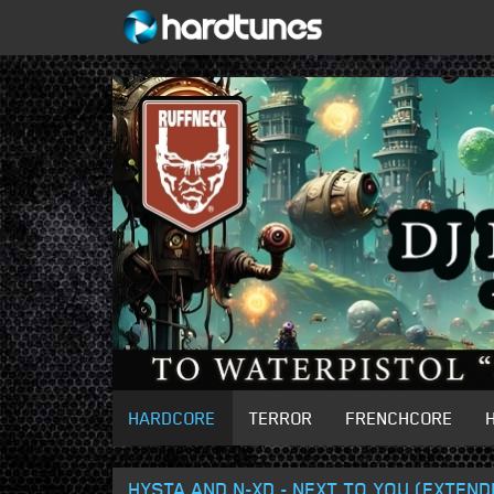
HARDCORE
TERROR
FRENCHCORE
HYSTA AND N-XD - NEXT TO YOU (EXTEND