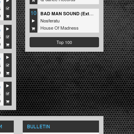
e
5
10
BAD MAN SOUND (Extended Mix)
9
Nosferatu
House Of Madness
e
5
Top 100
9
e
5
9
e
4
9
M
BULLETIN