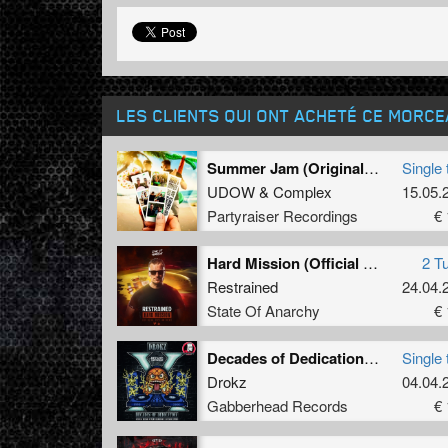
LES CLIENTS QUI ONT ACHETÉ CE MORC
Summer Jam (Original Mix)
Single 
UDOW
&
Complex
15.05.
Partyraiser Recordings
€ 
Hard Mission (Official 2025 Anthem)
2 T
Restrained
24.04.
State Of Anarchy
€ 
Decades of Dedication (15 Years of Decade Anthem)
Single 
Drokz
04.04.
Gabberhead Records
€ 