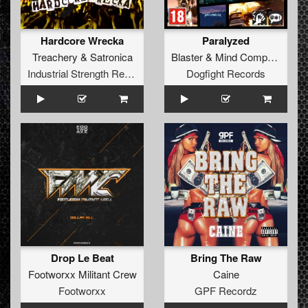
Hardcore Wrecka
Paralyzed
Treachery
&
Satronica
Blaster
&
Mind Compressor
Industrial Strength Records
Dogfight Records
Drop Le Beat
Bring The Raw
Footworxx Militant Crew
Caine
Footworxx
GPF Recordz