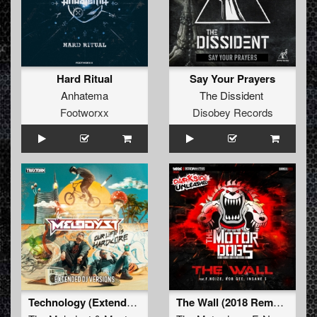
Hard Ritual
Say Your Prayers
Anhatema
The Dissident
Footworxx
Disobey Records
Technology (Extended Mix)
The Wall (2018 Remastered)