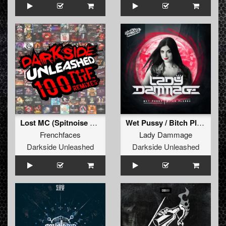
Lost MC (Spitnoise Remix)
Wet Pussy / Bitch Please
Frenchfaces
Lady Dammage
Darkside Unleashed
Darkside Unleashed