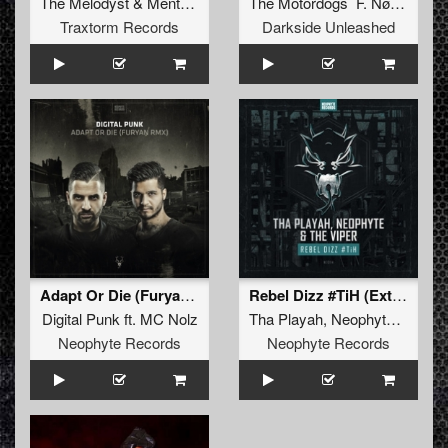
The Melodyst
&
Menthalquake
The Motordogs F. NøIzE Rob GEE
Traxtorm Records
Darkside Unleashed
Adapt Or Die (Furyan Remix)
Rebel Dizz #TiH (Extended Mix)
Digital Punk
ft.
MC Nolz
Tha Playah
,
Neophyte
and
The
Neophyte Records
Neophyte Records