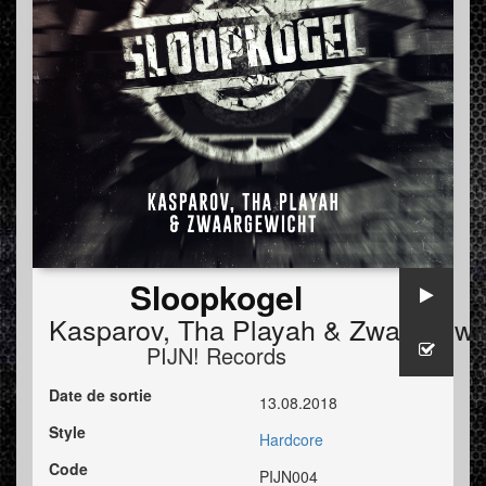
Sloopkogel
Kasparov
,
Tha Playah
&
Zwaargewi
PIJN! Records
Date de sortie
13.08.2018
Style
Hardcore
Code
PIJN004