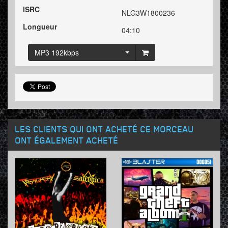
ISRC
NLG3W1800236
Longueur
04:10
MP3 192kbps
LES CLIENTS QUI ONT ACHETÉ CE MORCEAU
ONT ÉGALEMENT ACHETÉ