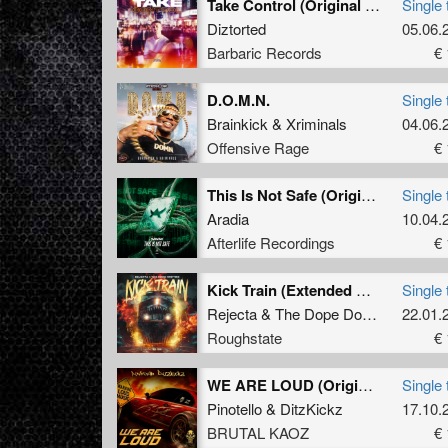
Take Control (Original Mix)
Single 
Diztorted
05.06.
Barbaric Records
€ 
D.O.M.N.
Single 
Brainkick
&
Xriminals
04.06.
Offensive Rage
€ 
This Is Not Safe (Original Mix)
Single 
Aradia
10.04.
Afterlife Recordings
€ 
Kick Train (Extended Mix)
Single 
Rejecta
&
The Dope Doctor
22.01.
Roughstate
€ 
WE ARE LOUD (Original Mix)
Single 
Pinotello
&
DitzKickz
17.10.
BRUTAL KAOZ
€ 