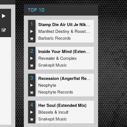
TOP 10
1
Stamp Die Air Uit Je Nikeys (Extended Mix)
Manifest Destiny
&
Roosterz
Barbaric Records
2
Inside Your Mind (Extended Mix)
Revealer
&
Complex
Snakepit Music
3
Recession (Angerfist Remix Extended)
Neophyte
Neophyte Records
4
Her Soul (Extended Mix)
Bössels
&
Incult
Snakepit Music