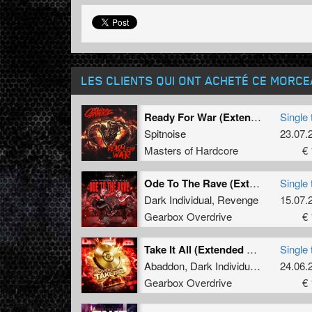
LES CLIENTS QUI ONT ACHETÉ CE MORC
Ready For War (Extended Mix)
Single 
Spitnoise
23.07.
Masters of Hardcore
€ 
Ode To The Rave (Extended Mix)
Single 
Dark Individual
,
Revenge
15.07.
Gearbox Overdrive
€ 
Take It All (Extended Mix)
Single 
Abaddon
,
Dark Individual
,
Screecher
24.06.
Gearbox Overdrive
€ 