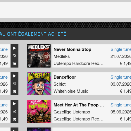
EAU ONT ÉGALEMENT ACHETÉ
tune
Never Gonna Stop
Single tun
2026
Medleks
21.07.202
1,49
Uptempo Hardcore Records
€ 1,4
tune
Dancefloor
Single tun
2026
Schlot
03.07.202
1,49
WhiteNoise Music
€ 1,4
tune
Meet Her At The Poop Parade
Single tun
2026
,
Tharoza
Gezellige Uptempo
05.06.202
1,49
Gezellige Uptempo Records
€ 1,4