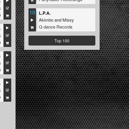
e
6
10
L.P.A.
9
Akimbo
and
Missy
Q-dance Records
e
6
Top 100
9
e
6
9
e
5
9