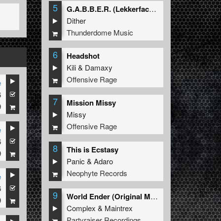
5
G.A.B.B.E.R. (Lekkerfaces L.E.K.K.E.R. Remix)
Dither
Thunderdome Music
6
Headshot
Kili
&
Damaxy
Offensive Rage
e
6
7
Mission Missy
9
Missy
Offensive Rage
e
6
8
This is Ecstasy
9
Panic
&
Adaro
Neophyte Records
e
6
9
World Ender (Original Mix)
9
Complex
&
Maintrex
Partyraiser Recordings