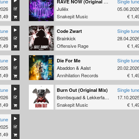
tune
RAVE NOW (Original Mix)
Single tun
2026
Juliëx
05.06.202
1,49
Snakepit Music
€ 1,4
tune
Code Zwart
Single tun
2026
Brainkick
28.04.202
1,49
Offensive Rage
€ 1,4
tune
Die For Me
Single tun
2026
Abaddon
&
Aalst
20.02.202
1,49
Annihilation Records
€ 1,4
tune
Burn Out (Original Mix)
Single tun
2026
Bombsquad
&
Lekkerfaces
17.10.202
1,49
Snakepit Music
€ 1,4
tune
2025
1,49