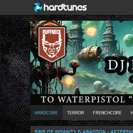
HARDCORE
TERROR
FRENCHCORE
SINS OF INSANITY & ABADDON - AFTERPA