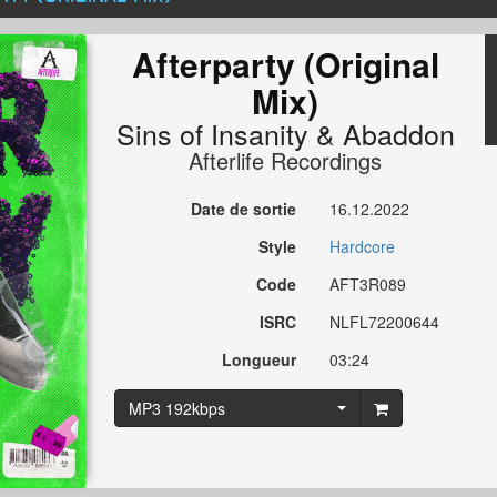
Afterparty (Original
Mix)
Sins of Insanity
&
Abaddon
Afterlife Recordings
Date de sortie
16.12.2022
Style
Hardcore
Code
AFT3R089
ISRC
NLFL72200644
Longueur
03:24
MP3 192kbps