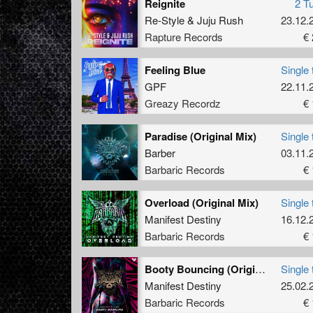
Reignite
2 T
Re-Style
&
Juju Rush
23.12.
Rapture Records
€ 
Feeling Blue
Single 
GPF
22.11.
Greazy Recordz
€ 
Paradise (Original Mix)
Single 
Barber
03.11.
Barbaric Records
€ 
Overload (Original Mix)
Single 
Manifest Destiny
16.12.
Barbaric Records
€ 
Booty Bouncing (Original Mix)
Single 
Manifest Destiny
25.02.
Barbaric Records
€ 