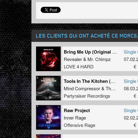
LES CLIENTS QUI ONT ACHETÉ CE MORC
Bring Me Up (Original Mix)
Single 
Revealer
&
Mr. Chimpz
07.02.
LOVE 4 HARD
€ 
Tools In The Kitchen (Original Mix)
Single 
Mind Compressor
&
Tharken
08.03.
Partyraiser Recordings
€ 
Raw Project
Single 
Inner Rage
02.02.
Offensive Rage
€ 