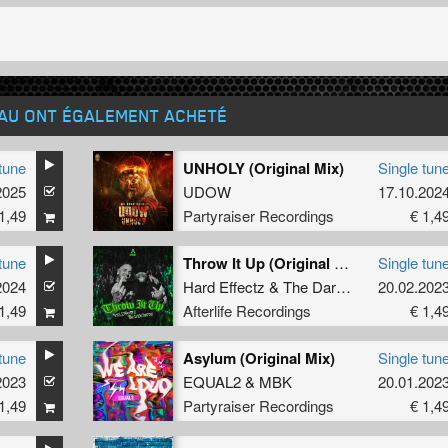
EAU ONT ÉGALEMENT ACHETÉ
tune
UNHOLY (Original Mix)
Single tun
2025
UDOW
17.10.202
1,49
Partyraiser Recordings
€ 1,4
tune
Throw It Up (Original Mix)
Single tun
2024
Hard Effectz
&
The Dark Horror
20.02.202
1,49
Afterlife Recordings
€ 1,4
tune
Asylum (Original Mix)
Single tun
2023
EQUAL2
&
MBK
20.01.202
1,49
Partyraiser Recordings
€ 1,4