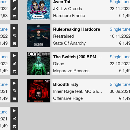
unes
Avec Toi
Single tun
2022
JKLL
&
Creeds
23.11.202
2,98
Hardcore France
€ 1,4
tune
Rulebreaking Hardcore
Single tun
2022
Restrained
10.11.202
1,49
State Of Anarchy
€ 1,4
tune
The Switch (200 BPM Version)
Single tun
2022
Dione
23.10.202
1,49
Megarave Records
€ 1,4
tune
Bloodthirsty
Single tun
2021
Inner Rage
feat.
MC Sarge
30.09.202
1,49
Offensive Rage
€ 1,4
tune
2021
1,49