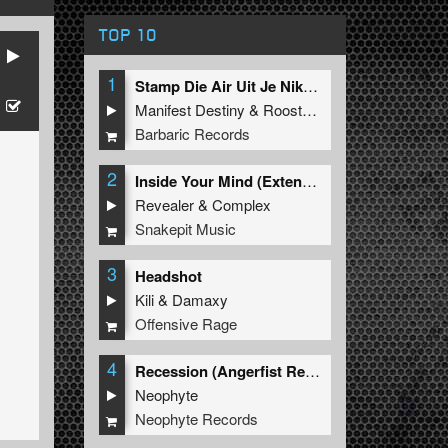
TOP 10
1
Stamp Die Air Uit Je Nikeys (Extended Mix)
Manifest Destiny
&
Roosterz
Barbaric Records
2
Inside Your Mind (Extended Mix)
Revealer
&
Complex
Snakepit Music
3
Headshot
Kili
&
Damaxy
Offensive Rage
4
Recession (Angerfist Remix Extended)
Neophyte
Neophyte Records