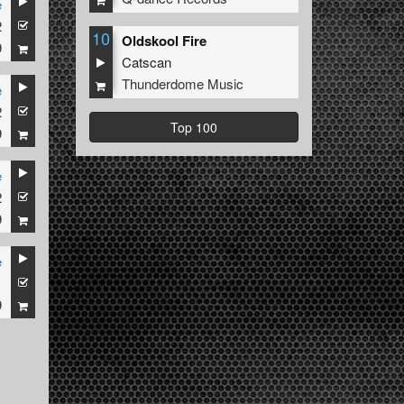
e
2
10
Oldskool Fire
9
Catscan
Thunderdome Music
e
2
Top 100
9
e
2
9
e
1
9