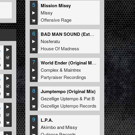
5
Mission Missy
Missy
Offensive Rage
6
BAD MAN SOUND (Extended Mix)
Nosferatu
House Of Madness
e
4
7
World Ender (Original Mix)
9
Complex
&
Maintrex
Partyraiser Recordings
e
3
8
Jumptempo (Original Mix)
9
Gezellige Uptempo
&
Pat B
Gezellige Uptempo Records
e
3
9
L.P.A.
9
Akimbo
and
Missy
Q-dance Records