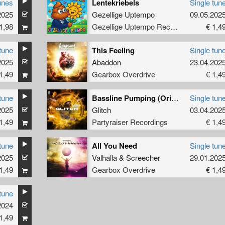
unes
Lentekriebels
Single tun
2025
Gezellige Uptempo
09.05.202
1,98
Gezellige Uptempo Records
€ 1,4
tune
This Feeling
Single tun
2025
Abaddon
23.04.202
1,49
Gearbox Overdrive
€ 1,4
tune
Bassline Pumping (Original Mix)
Single tun
2025
Glitch
03.04.202
1,49
Partyraiser Recordings
€ 1,4
tune
All You Need
Single tun
2025
Valhalla
&
Screecher
29.01.202
1,49
Gearbox Overdrive
€ 1,4
tune
2024
1,49