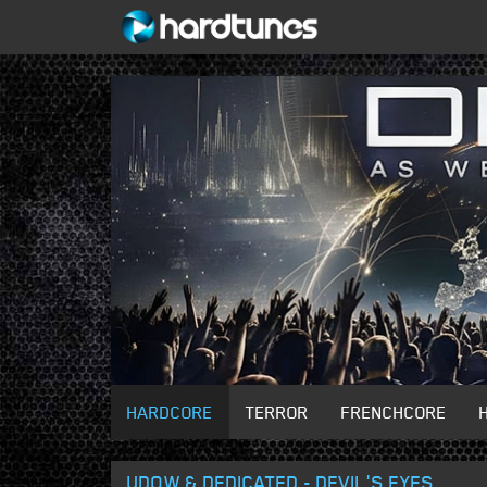
HARDCORE
TERROR
FRENCHCORE
UDOW & DEDICATED - DEVIL'S EYES