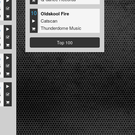
e
5
10
Oldskool Fire
9
Catscan
Thunderdome Music
e
5
Top 100
9
e
5
9
e
5
9