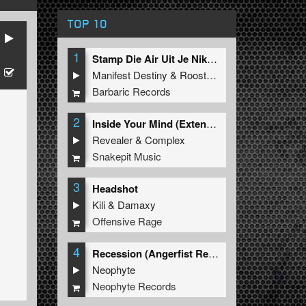
TOP 10
1
Stamp Die Air Uit Je Nikeys (Extended Mix)
Manifest Destiny
&
Roosterz
Barbaric Records
2
Inside Your Mind (Extended Mix)
Revealer
&
Complex
Snakepit Music
3
Headshot
Kili
&
Damaxy
Offensive Rage
4
Recession (Angerfist Remix Extended)
Neophyte
Neophyte Records