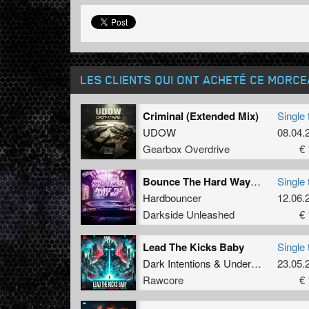
LES CLIENTS QUI ONT ACHETÉ CE MORC
Criminal (Extended Mix)
Single 
UDOW
08.04.
Gearbox Overdrive
€ 
Bounce The Hard Way (Extended Mix)
Single 
Hardbouncer
12.06.
Darkside Unleashed
€ 
Lead The Kicks Baby
Single 
Dark Intentions
&
Underground Fighters
23.05.
Rawcore
€ 