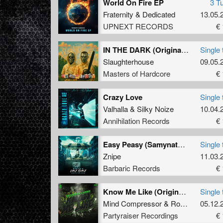
World On Fire EP
3 T
Fraternity
&
Dedicated
13.05.
UPNEXT RECORDS
€ 
IN THE DARK (Original Mix)
Single 
Slaughterhouse
09.05.
Masters of Hardcore
€ 
Crazy Love
Single 
Valhalla
&
Silky Noize
10.04.
Annihilation Records
€ 
Easy Peasy (Samynator Remix) (Original Mix)
Single 
Znipe
11.03.
Barbaric Records
€ 
Know Me Like (Original Mix)
Single 
Mind Compressor
&
Rosbeek
05.12.
Partyraiser Recordings
€ 