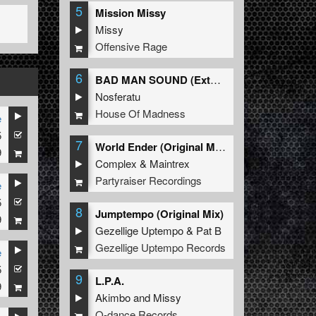
5
Mission Missy
Missy
Offensive Rage
6
BAD MAN SOUND (Extended Mix)
Nosferatu
House Of Madness
e
5
7
World Ender (Original Mix)
9
Complex
&
Maintrex
Partyraiser Recordings
e
5
8
Jumptempo (Original Mix)
9
Gezellige Uptempo
&
Pat B
Gezellige Uptempo Records
e
5
9
L.P.A.
9
Akimbo
and
Missy
Q-dance Records