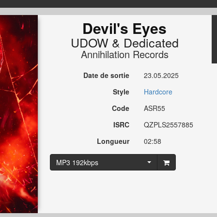
Devil's Eyes
UDOW
&
Dedicated
Annihilation Records
Date de sortie
23.05.2025
Style
Hardcore
Code
ASR55
ISRC
QZPLS2557885
Longueur
02:58
MP3 192kbps