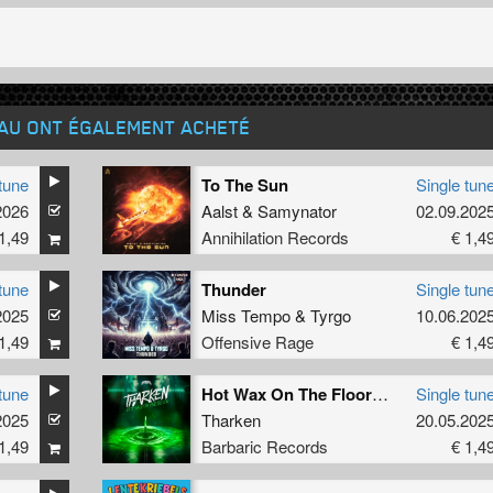
EAU ONT ÉGALEMENT ACHETÉ
tune
To The Sun
Single tun
2026
Aalst
&
Samynator
02.09.202
1,49
Annihilation Records
€ 1,4
tune
Thunder
Single tun
2025
Miss Tempo
&
Tyrgo
10.06.202
1,49
Offensive Rage
€ 1,4
tune
Hot Wax On The Floor (Original Mix)
Single tun
2025
Tharken
20.05.202
1,49
Barbaric Records
€ 1,4