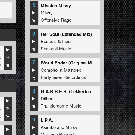
5
Mission Missy
Missy
Offensive Rage
6
Her Soul (Extended Mix)
Bössels
&
Incult
Snakepit Music
e
5
7
World Ender (Original Mix)
9
Complex
&
Maintrex
Partyraiser Recordings
8
G.A.B.B.E.R. (Lekkerfaces L.E.K.K.E.R. Remix)
Dither
s
Thunderdome Music
5
8
9
L.P.A.
Akimbo
and
Missy
s
Q-dance Records