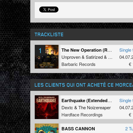
TRACKLISTE
1
The New Operation (Radio Edit)
Single 
Unproven
&
Satirized
&
Spitnoise
04.07.
Barbaric Records
€ 
LES CLIENTS QUI ONT ACHETÉ CE MORC
Earthquake (Extended Mix)
Single 
Dextc
&
The Noizereaper
04.07.
Hardface Recordings
€ 
BASS CANNON
2 T