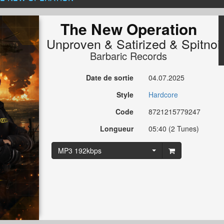
The New Operation
Unproven
&
Satirized
&
Spitnoi
Barbaric Records
Date de sortie
04.07.2025
Style
Hardcore
Code
8721215779247
Longueur
05:40 (2 Tunes)
MP3 192kbps