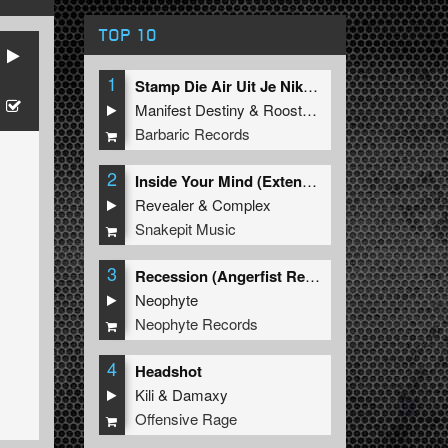
TOP 10
se
1
Stamp Die Air Uit Je Nikeys (Extended Mix)
Manifest Destiny
&
Roosterz
Barbaric Records
2
Inside Your Mind (Extended Mix)
Revealer
&
Complex
Snakepit Music
3
Recession (Angerfist Remix Extended)
Neophyte
Neophyte Records
4
Headshot
Kili
&
Damaxy
Offensive Rage