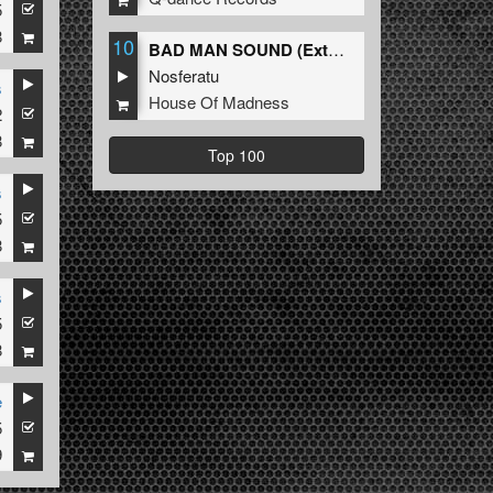
5
8
10
BAD MAN SOUND (Extended Mix)
Nosferatu
s
House Of Madness
2
8
Top 100
s
5
8
s
5
8
e
5
9