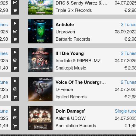
2025
DRS
&
Sandy Warez
&
Unsyn
04.07.202
2,98
Triple Six Records
€ 2,9
unes
Antidote
2 Tune
2025
Unproven
08.09.202
2,98
Barbaric Records
€ 2,9
unes
If I Die Young
2 Tune
2025
Irradiate
&
99PRBLMZ
04.07.202
1,49
Snakepit Music
€ 2,9
tune
Voice Of The Underground
2 Tune
2025
D-Fence
04.07.202
1,49
Ignited Records
€ 2,9
tune
Doin Damage'
Single tun
2025
Aalst
&
UDOW
04.07.202
1,49
Annihilation Records
€ 1,4