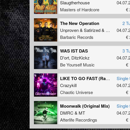
Slaugtherhouse
04.07.
Masters of Hardcore
€ 
The New Operation
2 T
Unproven
&
Satirized
&
Spitnoise
04.07.
Barbaric Records
€ 
WAS IST DAS
3 T
D'ort
,
DitzKickz
04.07.
Be Yourself Music
€ 
LIKE TO GO FAST (Radio Edit)
Single 
Crazykill
04.07.
Chaotic Universe
€ 
Moonwalk (Original Mix)
Single 
DMRC
&
MT
04.07.
Afterlife Recordings
€ 