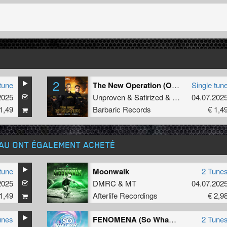
2
tune
The New Operation (Original Mix)
Single tun
2025
Unproven
&
Satirized
&
Spitnoise
04.07.202
1,49
Barbaric Records
€ 1,4
EAU ONT ÉGALEMENT ACHETÉ
tune
Moonwalk
2 Tune
2025
DMRC
&
MT
04.07.202
1,49
Afterlife Recordings
€ 2,9
unes
FENOMENA (So Whappy 2025 Anthem)
2 Tune