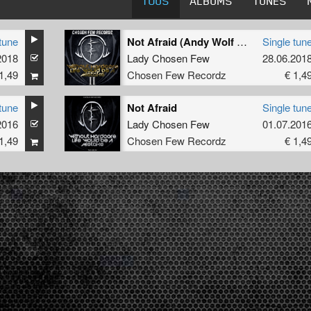
TOUS
ALBUMS
TUNES
tune
Not Afraid (Andy Wolf Remix)
Single tun
2018
Lady Chosen Few
28.06.201
1,49
Chosen Few Recordz
€ 1,4
tune
Not Afraid
Single tun
2016
Lady Chosen Few
01.07.201
1,49
Chosen Few Recordz
€ 1,4