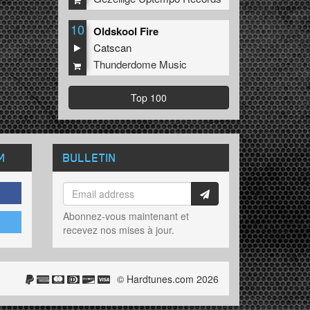
10
Oldskool Fire
Catscan
Thunderdome Music
Top 100
M
BULLETIN
Abonnez-vous maintenant et
recevez nos mises à jour.
© Hardtunes.com 2026