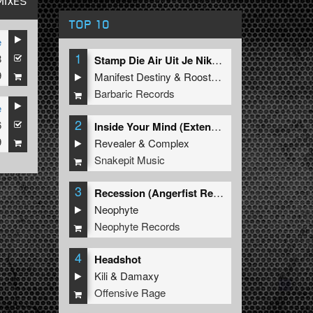
MIXES
TOP 10
e
1
8
Stamp Die Air Uit Je Nikeys (Extended Mix)
9
Manifest Destiny
&
Roosterz
Barbaric Records
e
2
6
Inside Your Mind (Extended Mix)
9
Revealer
&
Complex
Snakepit Music
3
Recession (Angerfist Remix Extended)
Neophyte
Neophyte Records
4
Headshot
Kili
&
Damaxy
Offensive Rage