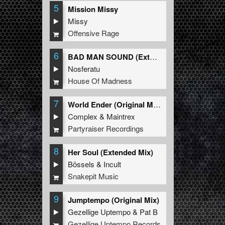
5
Mission Missy
Missy
Offensive Rage
6
BAD MAN SOUND (Extended Mix)
Nosferatu
House Of Madness
7
World Ender (Original Mix)
Complex
&
Maintrex
Partyraiser Recordings
8
Her Soul (Extended Mix)
Bössels
&
Incult
Snakepit Music
9
Jumptempo (Original Mix)
Gezellige Uptempo
&
Pat B
Gezellige Uptempo Records