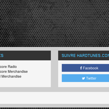
KS
SUIVRE HARDTUNES
.CO
core Radio
Facebook
core Merchandise
 Merchandise
Twitter