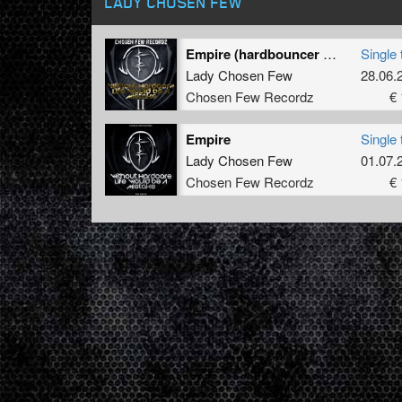
LADY CHOSEN FEW
Empire (hardbouncer Remix)
Single 
Lady Chosen Few
28.06.
Chosen Few Recordz
€ 
Empire
Single 
Lady Chosen Few
01.07.
Chosen Few Recordz
€ 