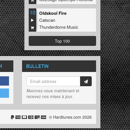
10
Oldskool Fire
Catscan
Thunderdome Music
Top 100
M
BULLETIN
Abonnez-vous maintenant et
recevez nos mises à jour.
© Hardtunes.com 2026