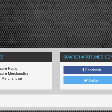
KS
SUIVRE HARDTUNES
.CO
core Radio
Facebook
core Merchandise
 Merchandise
Twitter