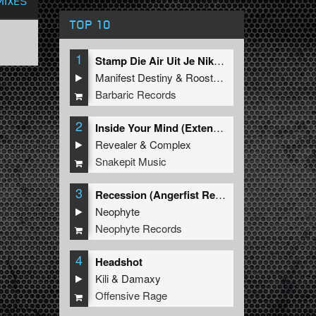
MIXES
TOP 10
1
Stamp Die Air Uit Je Nikeys (Extended Mix)
Manifest Destiny
&
Roosterz
Barbaric Records
2
Inside Your Mind (Extended Mix)
Revealer
&
Complex
Snakepit Music
3
Recession (Angerfist Remix Extended)
Neophyte
Neophyte Records
4
Headshot
Kili
&
Damaxy
Offensive Rage