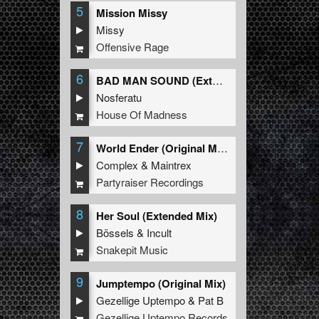
5
Mission Missy
Missy
Offensive Rage
6
BAD MAN SOUND (Extended Mix)
Nosferatu
House Of Madness
7
World Ender (Original Mix)
Complex
&
Maintrex
Partyraiser Recordings
8
Her Soul (Extended Mix)
Bössels
&
Incult
Snakepit Music
9
Jumptempo (Original Mix)
Gezellige Uptempo
&
Pat B
Gezellige Uptempo Records